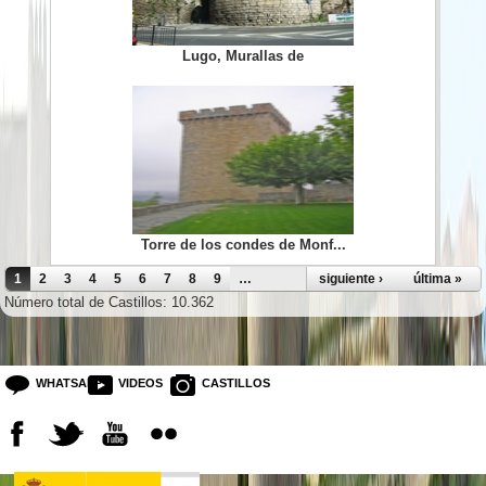
Lugo, Murallas de
Torre de los condes de Monf...
Páginas
1
2
3
4
5
6
7
8
9
…
siguiente ›
última »
Número total de Castillos: 10.362
WHATSAPP
VIDEOS
CASTILLOS