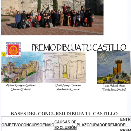
anuncio_premiados-1.jpg
BASES DEL CONCURSO DIBUJA TU CASTILLO
ENTR
CAUSAS DE
OBJETIVO
CONCURSO
ENVÍO
PLAZO
JURADO
PREMIO
DEL
EXCLUSIÓN
PREM