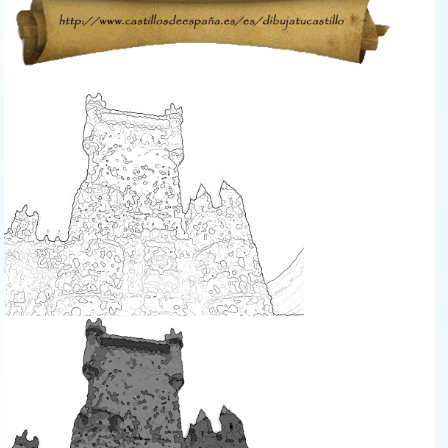
guadamur_dibujobn_copia.jpg
guadamur_dibujo_2copia.jpg