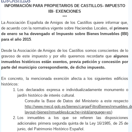
INFORMACIÓN PARA PROPIETARIOS DE CASTILLOS- IMPUESTO
IBI
-
EXENCIONES
***
La Asociación Española de Amigos de los Castillos quiere informar que,
de acuerdo con la normativa vigente sobre Haciendas Locales, el
primero
de enero se ha devengado el Impuesto sobre Bienes Inmuebles (IBI)
para el año 2015
.
Desde la Asociación de Amigos de los Castillos somos conscientes de lo
gravoso de este impuesto y por ello queremos recordarte que
algunos
inmuebles históricos están exentos, previa petición y concesión por
parte del municipio correspondiente, de dicho impuesto.
En concreto, la mencionada exención afecta a los siguientes edificios
históricos:
Los declarados expresa e individualizadamente monumento o
jardín histórico de interés cultural.
Consulte la Base de Datos del Ministerio a este respecto
http://www.mecd.gob.es/bienes/cargarFiltroBienesInmuebles.d
layout=bienesInmuebles&cache=init&language=es
)
Los inmuebles a los que se refieren las disposiciones
adicionales primera segunda quinta de la Ley 16/1985, de 25 de
junio, del Patrimonio Histórico Español.