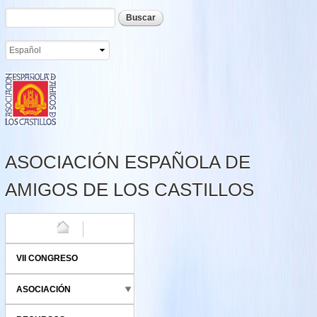
Formulario de búsqueda
Buscar
Pasar al
contenido
principal
ASOCIACIÓN ESPAÑOLA DE
AMIGOS DE LOS CASTILLOS
HOME
VII CONGRESO
ASOCIACIÓN