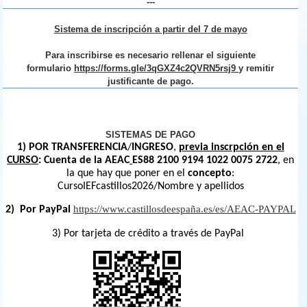
---
Sistema de inscripción a partir del 7 de mayo
Para inscribirse es necesario rellenar el siguiente
formulario
https://forms.gle/3qGXZ4c2QVRN5rsj9
y remitir
justificante de pago.
SISTEMAS DE PAGO
1) POR TRANSFERENCIA
/
INGRESO
,
previa inscrpción en el
CURSO
: Cuenta de la AEAC
ES88 2100 9194 1022 0075 2722
, en
la que hay que poner en el
concepto
:
CursoIEFcastillos2026/Nombre y apellidos
https://www.castillosdeespaña.es/es/AEAC-PAYPAL
2) Por PayPal
3) Por tarjeta de crédito a través de PayPal
codigo_qr.png