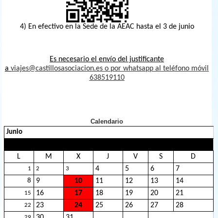
4) En efectivo en la Sede de la AEAC hasta el 3 de junio
Es necesario el envío del justificante
a
viajes@castillosasociacion.es o por whatsapp al teléfono móvil
638519110
Calendario
Junio
l
llas
L
M
X
J
V
S
D
4
5
6
7
1
2
3
8
9
10
11
12
13
14
16
17
18
19
20
21
15
23
24
25
26
27
28
22
30
31
29