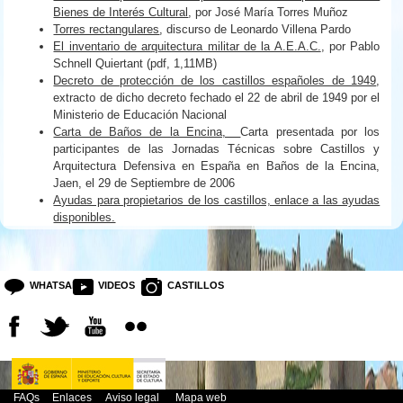
Bienes de Interés Cultural
, por José María Torres Muñoz
Torres rectangulares
, discurso de Leonardo Villena Pardo
El inventario de arquitectura militar de la A.E.A.C.
, por Pablo
Schnell Quiertant (pdf, 1,11MB)
Decreto de protección de los castillos españoles de 1949
,
extracto de dicho decreto fechado el 22 de abril de 1949 por el
Ministerio de Educación Nacional
Carta de Baños de la Encina,
Carta presentada por los
participantes de las Jornadas Técnicas sobre Castillos y
Arquitectura Defensiva en España en Baños de la Encina,
Jaen, el 29 de Septiembre de 2006
Ayudas para propietarios de los castillos, enlace a las ayudas
disponibles.
WHATSAPP
VIDEOS
CASTILLOS
FAQs
Enlaces
Aviso legal
Mapa web