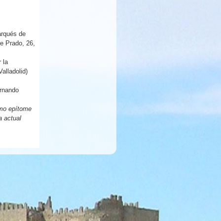
arqués de
le Prado, 26,
 la
alladolid)
ernando
omo epítome
a actual