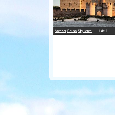
Anterior
Pausa
Siguiente
1
de
1