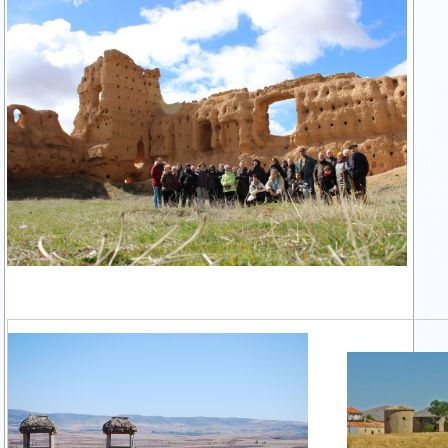
img_4895.jpg
fichero_imagen_detalle_numancia.jpg
20160218170623
soria-almenar-
de-soria.jpg