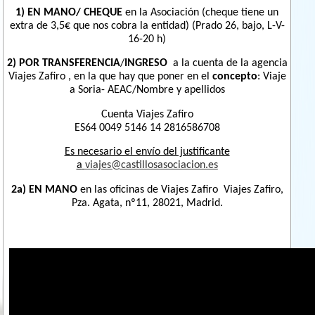
1)
EN MANO/ CHEQUE
en la Asociación (cheque tiene un
extra de 3,5€ que nos cobra la entidad) (Prado 26, bajo, L-V-
16-20 h)
2) POR TRANSFERENCIA
/
INGRESO
a la cuenta de la agencia
Viajes Zafiro , en la que hay que poner en el
concepto
: Viaje
a Soria- AEAC/Nombre y apellidos
Cuenta Viajes Zafiro
ES64 0049 5146 14 2816586708
Es necesario el envío del justificante
a
viajes@castillosasociacion.es
2a)
EN MANO
en las oficinas de Viajes Zafiro
Viajes Zafiro,
Pza. Agata, nº11, 28021, Madrid.