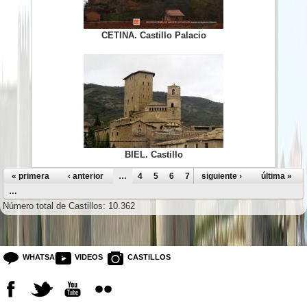
CETINA. Castillo Palacio
BIEL. Castillo
Páginas
« primera
‹ anterior
…
4
5
6
7
8
siguiente ›
9
10
11
última »
12
…
Número total de Castillos: 10.362
WHATSAPP
VIDEOS
CASTILLOS