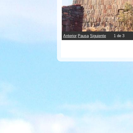
Anterior
Pausa
Siguiente
1
de
3