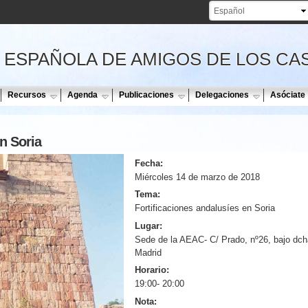
Pasar al
contenido
principal
 ESPAÑOLA DE AMIGOS DE LOS CA
Recursos
Agenda
Publicaciones
Delegaciones
Asóciate
n Soria
Fecha:
Miércoles 14 de marzo de 2018
Tema:
Fortificaciones andalusíes en Soria
Lugar:
Sede de la AEAC- C/ Prado, nº26, bajo dch
Madrid
Horario:
19:00- 20:00
Nota: