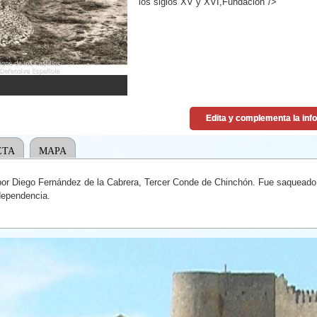
los siglos XV y XVI,Fundación"/>
ETA
MAPA
I por Diego Fernández de la Cabrera, Tercer Conde de Chinchón. Fue saqueado
dependencia.