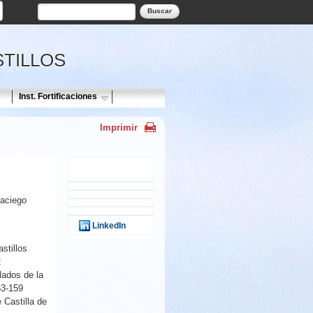
Formulario de búsqueda
Buscar
STILLOS
Inst. Fortificaciones
Imprimir
Tweet Widget
laciego
LinkedIn
stillos
2
llados de la
53-159
 Castilla de