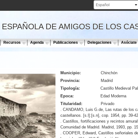
Pasar al
contenido
principal
 ESPAÑOLA DE AMIGOS DE LOS CA
Recursos
Agenda
Publicaciones
Delegaciones
Asóciate
Municipio:
Chinchón
Provincia:
Madrid
Tipología:
Castillo Medieval Pa
Epoca:
Edad Moderna
Titularidad:
Privado
. CANDAMO, Luis G.de, Las rutas de los ca
castellanos. [s.l]:[s.n], cop. 1954, pp. 39-4
. Castillos, fortificaciones y recintos amura
Comunidad de Madrid. Madrid, 1993, pp. 1
. COOPER, Edward, Castillos señoriales de