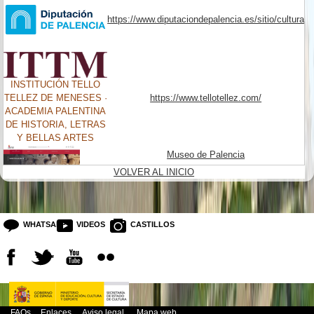
https://www.diputaciondepalencia.es/sitio/cultura
INSTITUCIÓN TELLO
https://www.tellotellez.com/
TELLEZ DE MENESES ·
ACADEMIA PALENTINA
DE HI
STORIA, LETRAS
Y BELLAS ARTES
museo_de_palencia.jpg
Museo de Palencia
VOLVER AL INICIO
WHATSAPP
VIDEOS
CASTILLOS
FAQs
Enlaces
Aviso legal
Mapa web