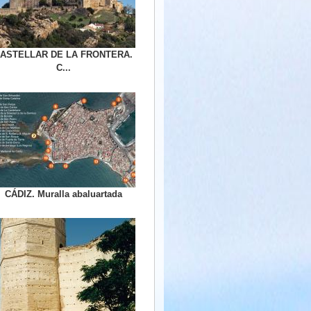
ASTELLAR DE LA FRONTERA.
C...
CÁDIZ. Muralla abaluartada