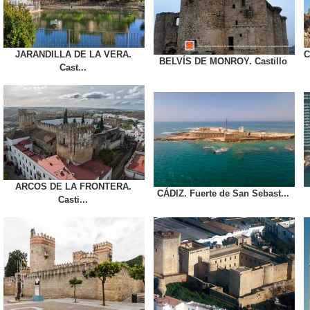
JARANDILLA DE LA VERA.
C
BELVÍS DE MONROY. Castillo
Cast...
ARCOS DE LA FRONTERA.
CÁDIZ. Fuerte de San Sebast...
Casti...