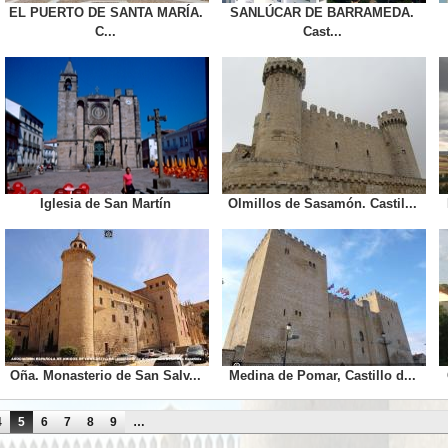
EL PUERTO DE SANTA MARÍA.
SANLÚCAR DE BARRAMEDA.
C...
Cast...
Iglesia de San Martín
Olmillos de Sasamón. Castil...
Oña. Monasterio de San Salv...
Medina de Pomar, Castillo d...
4
5
6
7
8
9
…