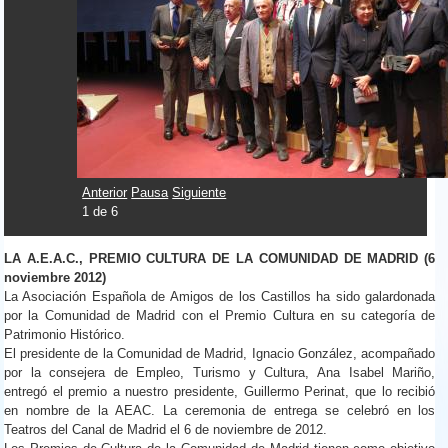
Anterior
Pausa
Siguiente
1
de
6
LA A.E.A.C., PREMIO CULTURA DE LA COMUNIDAD DE MADRID (6
noviembre 2012)
La Asociación Española de Amigos de los Castillos ha sido galardonada
por la Comunidad de Madrid con el Premio Cultura en su categoría de
Patrimonio Histórico.
El presidente de la Comunidad de Madrid, Ignacio González, acompañado
por la consejera de Empleo, Turismo y Cultura, Ana Isabel Mariño,
entregó el premio a nuestro presidente, Guillermo Perinat, que lo recibió
en nombre de la AEAC. La ceremonia de entrega se celebró en los
Teatros del Canal de Madrid el 6 de noviembre de 2012.