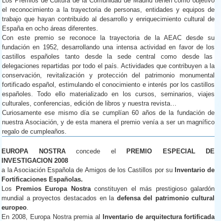
Los Premios de Cultura de la Comunidad de Madrid tienen como objetivo
el reconocimiento a la trayectoria de personas, entidades y equipos de
trabajo que hayan contribuido al desarrollo y enriquecimiento cultural de
España en ocho áreas diferentes.
Con este premio se reconoce la trayectoria de la AEAC desde su
fundación en 1952, desarrollando una intensa actividad en favor de los
castillos españoles tanto desde la sede central como desde las
delegaciones repartidas por todo el país. Actividades que contribuyen a la
conservación, revitalización y protección del patrimonio monumental
fortificado español, estimulando el conocimiento e interés por los castillos
españoles. Todo ello materializado en los cursos, seminarios, viajes
culturales, conferencias, edición de libros y nuestra revista…
Curiosamente ese mismo día se cumplían 60 años de la fundación de
nuestra Asociación, y de esta manera el premio venía a ser un magnífico
regalo de cumpleaños.
EUROPA NOSTRA
concede el
PREMIO ESPECIAL DE
INVESTIGACION 2008
a la Asociación Española de Amigos de los Castillos por su
Inventario de
Fortificaciones Españolas.
Los
Premios Europa Nostra
constituyen el más prestigioso galardón
mundial a proyectos destacados en la
defensa del patrimonio cultural
europeo
.
En 2008, Europa Nostra premia al
Inventario de arquitectura fortificada