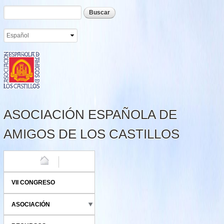
Formulario de búsqueda
Buscar
Pasar al
contenido
principal
ASOCIACIÓN ESPAÑOLA DE
AMIGOS DE LOS CASTILLOS
HOME
VII CONGRESO
ASOCIACIÓN