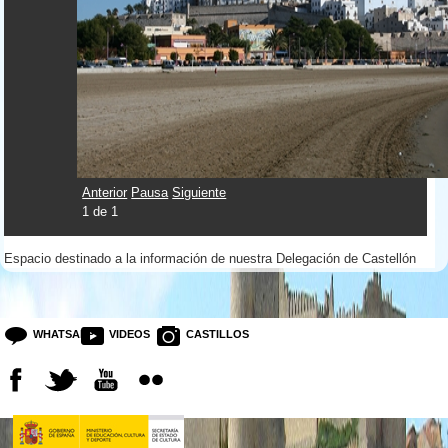
Anterior
Pausa
Siguiente
1
de
1
Espacio destinado a la información de nuestra Delegación de Castellón
WHATSAPP
VIDEOS
CASTILLOS