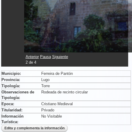
Anterior
Pausa
Siguiente
2
de
4
Municipio:
Ferreira de Pantón
Provincia:
Lugo
Tipología:
Torre
Observaciones de
Rodeada de recinto circular
Tipología:
Epoca:
Cristiano Medieval
Titularidad:
Privado
Información
No Visitable
Turística: