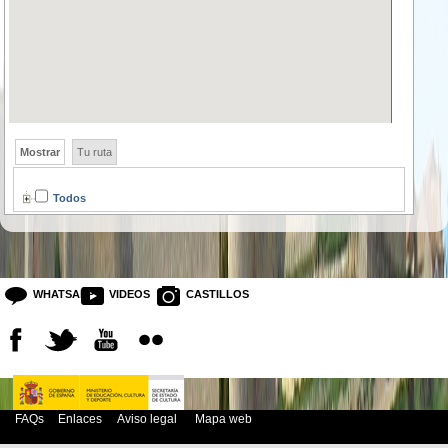
Mostrar
Tu ruta
Todos
WHATSAPP
VIDEOS
CASTILLOS
FAQs
Enlaces
Aviso legal
Mapa web