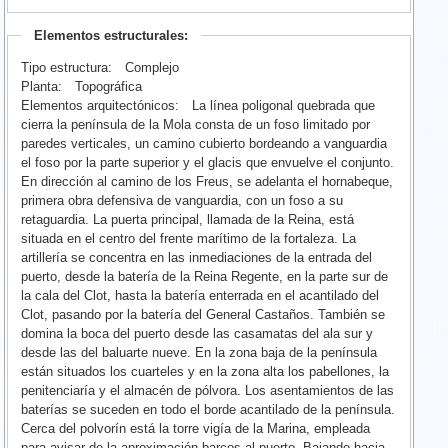
Elementos estructurales:
Tipo estructura:
Complejo
Planta:
Topográfica
Elementos arquitectónicos:
La línea poligonal quebrada que
cierra la península de la Mola consta de un foso limitado por
paredes verticales, un camino cubierto bordeando a vanguardia
el foso por la parte superior y el glacis que envuelve el conjunto.
En dirección al camino de los Freus, se adelanta el hornabeque,
primera obra defensiva de vanguardia, con un foso a su
retaguardia. La puerta principal, llamada de la Reina, está
situada en el centro del frente marítimo de la fortaleza. La
artillería se concentra en las inmediaciones de la entrada del
puerto, desde la batería de la Reina Regente, en la parte sur de
la cala del Clot, hasta la batería enterrada en el acantilado del
Clot, pasando por la batería del General Castaños. También se
domina la boca del puerto desde las casamatas del ala sur y
desde las del baluarte nueve. En la zona baja de la península
están situados los cuarteles y en la zona alta los pabellones, la
penitenciaría y el almacén de pólvora. Los asentamientos de las
baterías se suceden en todo el borde acantilado de la península.
Cerca del polvorín está la torre vigía de la Marina, empleada
para avisar de la aproximación barcos al puerto. Bajando hacia