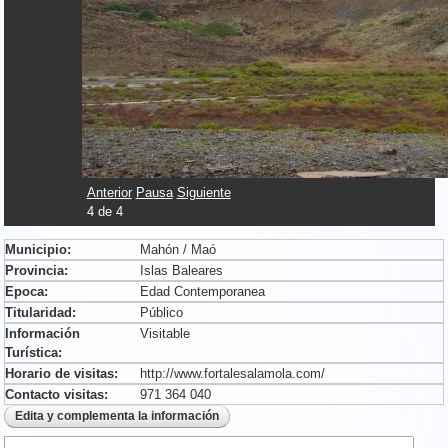
Anterior
Pausa
Siguiente
4
de
4
Municipio:
Mahón / Maó
Provincia:
Islas Baleares
Epoca:
Edad Contemporanea
Titularidad:
Público
Información
Visitable
Turística:
Horario de visitas:
http://www.fortalesalamola.com/
Contacto visitas:
971 364 040