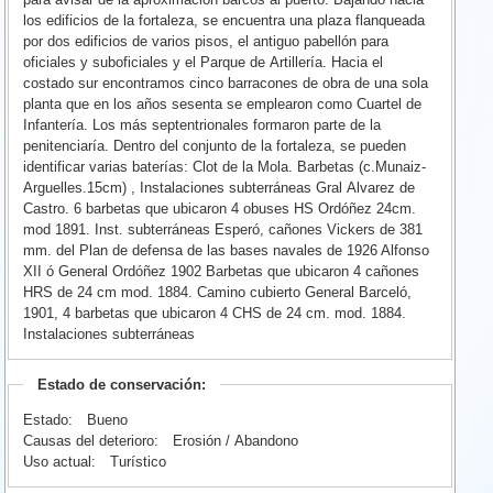
los edificios de la fortaleza, se encuentra una plaza flanqueada
por dos edificios de varios pisos, el antiguo pabellón para
oficiales y suboficiales y el Parque de Artillería. Hacia el
costado sur encontramos cinco barracones de obra de una sola
planta que en los años sesenta se emplearon como Cuartel de
Infantería. Los más septentrionales formaron parte de la
penitenciaría. Dentro del conjunto de la fortaleza, se pueden
identificar varias baterías: Clot de la Mola. Barbetas (c.Munaiz-
Arguelles.15cm) , Instalaciones subterráneas Gral Alvarez de
Castro. 6 barbetas que ubicaron 4 obuses HS Ordóñez 24cm.
mod 1891. Inst. subterráneas Esperó, cañones Vickers de 381
mm. del Plan de defensa de las bases navales de 1926 Alfonso
XII ó General Ordóñez 1902 Barbetas que ubicaron 4 cañones
HRS de 24 cm mod. 1884. Camino cubierto General Barceló,
1901, 4 barbetas que ubicaron 4 CHS de 24 cm. mod. 1884.
Instalaciones subterráneas
Estado de conservación:
Estado:
Bueno
Causas del deterioro:
Erosión / Abandono
Uso actual:
Turístico