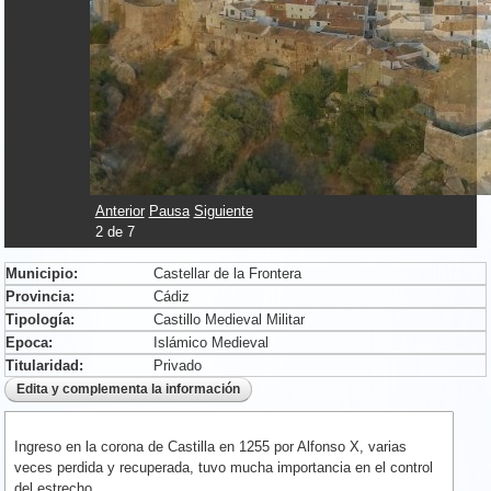
Anterior
Pausa
Siguiente
2
de
7
Municipio:
Castellar de la Frontera
Provincia:
Cádiz
Tipología:
Castillo Medieval Militar
Epoca:
Islámico Medieval
Titularidad:
Privado
Ingreso en la corona de Castilla en 1255 por Alfonso X, varias
veces perdida y recuperada, tuvo mucha importancia en el control
del estrecho