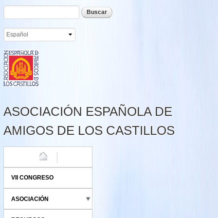
Formulario de búsqueda
Buscar
Pasar al
contenido
principal
ASOCIACIÓN ESPAÑOLA DE
AMIGOS DE LOS CASTILLOS
HOME
VII CONGRESO
ASOCIACIÓN