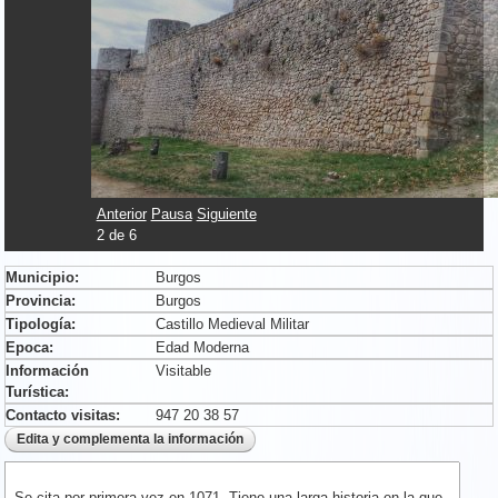
Anterior
Pausa
Siguiente
2
de
6
Municipio:
Burgos
Provincia:
Burgos
Tipología:
Castillo Medieval Militar
Epoca:
Edad Moderna
Información
Visitable
Turística:
Contacto visitas:
947 20 38 57
Se cita por primera vez en 1071. Tiene una larga historia en la que