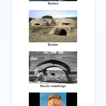
Buhera
Bunker
Buzón matafuego