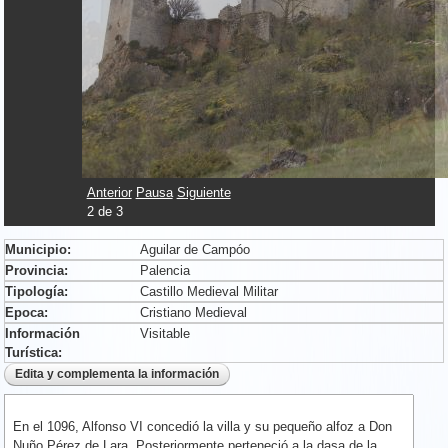
Anterior
Pausa
Siguiente
2
de
3
Municipio:
Aguilar de Campóo
Provincia:
Palencia
Tipología:
Castillo Medieval Militar
Epoca:
Cristiano Medieval
Información
Visitable
Turística:
En el 1096, Alfonso VI concedió la villa y su pequeño alfoz a Don
Nuño Pérez de Lara. Posteriormente perteneció a la dasa de la