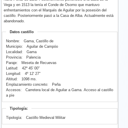
Vega y en 1513 la tenía el Conde de Osorno que mantuvo
enfrentamientos con el Marqués de Aguilar por la posesión del
castillo. Posteriormente pasó a la Casa de Alba. Actualmente está
abandonado.
Datos castillo
Nombre:
Gama, Castillo de
Municipio:
Aguilar de Campóo
Localidad:
Gama
Provincia:
Palencia
Paraje:
Meseta de Recuevas
Latitud:
42º 45' 00"
Longitud:
4º 12' 27"
Altitud:
1098 ms.
Emplazamiento concreto:
Peña
Accesos:
Carretera local de Aguilar a Gama. Acceso al castillo
a píe
Tipología:
Tipología:
Castillo Medieval Militar