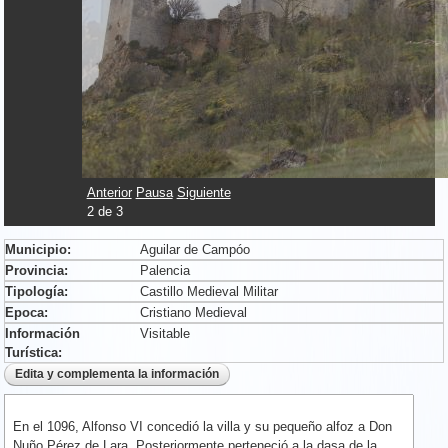
Anterior
Pausa
Siguiente
2
de
3
Municipio:
Aguilar de Campóo
Provincia:
Palencia
Tipología:
Castillo Medieval Militar
Epoca:
Cristiano Medieval
Información
Visitable
Turística:
En el 1096, Alfonso VI concedió la villa y su pequeño alfoz a Don
Nuño Pérez de Lara. Posteriormente perteneció a la dasa de la