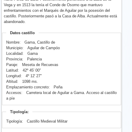
Vega y en 1513 la tenía el Conde de Osorno que mantuvo
enfrentamientos con el Marqués de Aguilar por la posesión del
castillo. Posteriormente pasó a la Casa de Alba. Actualmente está
abandonado.
Datos castillo
Nombre:
Gama, Castillo de
Municipio:
Aguilar de Campóo
Localidad:
Gama
Provincia:
Palencia
Paraje:
Meseta de Recuevas
Latitud:
42º 45' 00"
Longitud:
4º 12' 27"
Altitud:
1098 ms.
Emplazamiento concreto:
Peña
Accesos:
Carretera local de Aguilar a Gama. Acceso al castillo
a píe
Tipología:
Tipología:
Castillo Medieval Militar