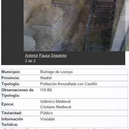
Anterior
Pausa
Siguiente
2
de
2
Municipio:
Buitrago de Lozoya
Provincia:
Madrid
Tipología:
Población Amurallada con Castillo
Observaciones de
IYA B6
Tipología:
Islámico Medieval
Epoca:
Cristiano Medieval
Titularidad:
Público
Información
Visitable
Turística: