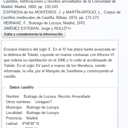
. Castillos, fortificaciones y recintos amurallados de la Comunidad de
Madrid. Madrid, 1993, pp. 132-143
. ESPINOSA de los MONTEROS, J. y MARTÍN-ARTAJO, L., Corpus de
Castillos medievales de Castilla, Bilbao, 1974, pp. 171-173.
. HERNANZ, F., Buitrago de Lozoya, Madrid, 1970.
. JIMÉNEZ ESTEBAN, Jorge y ROLLÓ"/>
Enclave islámico del siglo X. En el XI fue plaza fuerte avanzada en
la defensa de Toledo, cayendo en manos cristianas con Alfonso VI
que ordena su repoblación en el 1096 y lo cede al arzobispado de
Toledo. En el siglo XV pasó a manos de los Mendoza, siendo
reformada, la villa, por el Marqués de Santillana y construyendo el
castillo.
Datos castillo
Nombre:
Buitrago de Lozoya, Recinto Amurallado
Otros nombres:
Litragum?
Municipio:
Buitrago de Lozoya
Localidad:
Buitrago de Lozoya
Provincia:
Madrid
Latitud:
4º49'30'' N