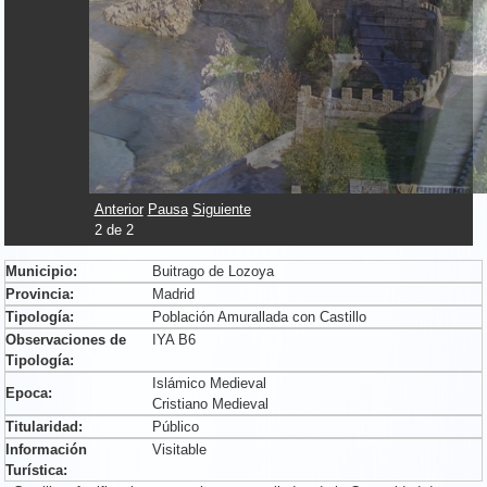
Anterior
Pausa
Siguiente
2
de
2
Municipio:
Buitrago de Lozoya
Provincia:
Madrid
Tipología:
Población Amurallada con Castillo
Observaciones de
IYA B6
Tipología:
Islámico Medieval
Epoca:
Cristiano Medieval
Titularidad:
Público
Información
Visitable
Turística: