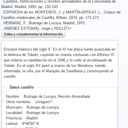
. Castillos, fortificaciones y recintos amurallados de la Comunidad de
Madrid. Madrid, 1993, pp. 132-143
. ESPINOSA de los MONTEROS, J. y MARTÍN-ARTAJO, L., Corpus de
Castillos medievales de Castilla, Bilbao, 1974, pp. 171-173.
. HERNANZ, F., Buitrago de Lozoya, Madrid, 1970.
. JIMÉNEZ ESTEBAN, Jorge y ROLLÓ"/>
Enclave islámico del siglo X. En el XI fue plaza fuerte avanzada en
la defensa de Toledo, cayendo en manos cristianas con Alfonso VI
que ordena su repoblación en el 1096 y lo cede al arzobispado de
Toledo. En el siglo XV pasó a manos de los Mendoza, siendo
reformada, la villa, por el Marqués de Santillana y construyendo el
castillo.
Datos castillo
Nombre:
Buitrago de Lozoya, Recinto Amurallado
Otros nombres:
Litragum?
Municipio:
Buitrago de Lozoya
Localidad:
Buitrago de Lozoya
Provincia:
Madrid
Latitud:
4º49'30'' N