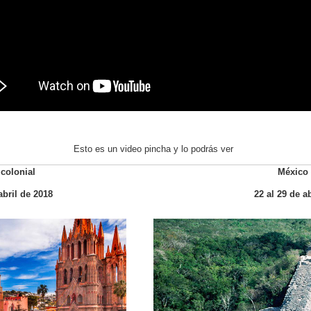
Esto es un video pincha y lo podrás ver
colonial
México
abril de 2018
22 al 29 de a
coba-jungle-pyramid-st.jpg