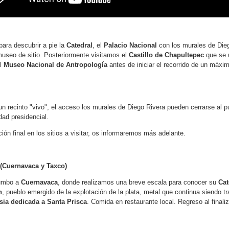
para descubrir a pie la
Catedral
, el
Palacio Nacional
con los murales de Dieg
useo de sitio. Posteriormente visitamos el
Castillo de Chapultepec
que se u
el
Museo Nacional de Antropología
antes de iniciar el recorrido de un máxim
n recinto "vivo", el acceso los murales de Diego Rivera pueden cerrarse al pú
dad presidencial.
ión final en los sitios a visitar, os informaremos más adelante.
(Cuernavaca y Taxco)
rumbo a
Cuernavaca
, donde realizamos una breve escala para conocer su
Cat
n
, pueblo emergido de la explotación de la plata, metal que continua siendo t
esia dedicada a Santa Prisca
. Comida en restaurante local. Regreso al finali