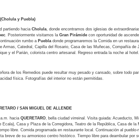
Cholula y Puebla)
d partiendo hacia
Cholula
, donde encontramos dos iglesias de extraordinari
pec
. Posteriormente visitamos la
Gran Pirámide
con oportunidad de ascender
Continuación rumbo a
Puebla
donde programaremos la Comida en un restaurante
 de Armas, Catedral, Capilla del Rosario, Casa de las Muñecas, Compañía de 
que y el Parián, colorista centro artesanal. Regreso entrada la noche al hotel
Señora de los Remedios puede resultar muy pesado y cansado, sobre todo para
dad física. Fotografías del interior no están permitidas.
RETARO
I
SAN MIGUEL DE ALLENDE
 a.m. hacia
QUERETARO
, bella ciudad virreinal. Visita guiada: Acueducto, 
 Ecala), Casa y Plaza de la Corregidora, Teatro de la República, Casa de la
iempo libre. Comida programada en restaurante local. Continuación al puebl
ta breve de su armonioso centro histórico. Tiempo libre para deambular por s