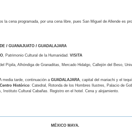
s la cena programada, por una cena libre, pues San Miguel de Allende es pro
NDE
I
GUANAJUATO
I
GUADALAJARA
TO
, Patrimonio Cultural de la Humanidad.
VISITA
el Pípila, Alhóndiga de Granaditas, Mercado Hidalgo, Callejón del Beso, Unive
 A media tarde, continuación a
GUADALAJARA
, capital del mariachi y el te
Centro Histórico
: Catedral, Rotonda de los Hombres Ilustres, Palacio de Go
Instituto Cultural Cabañas. Registro en el hotel. Cena y alojamiento.
MÉXICO MAYA.