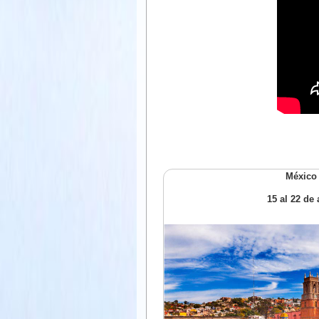
México 
15 al 22 de 
san-miguel-allende.jpg