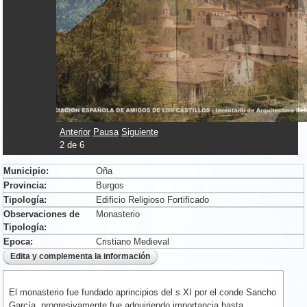
Anterior
Pausa
Siguiente
2
de
6
Municipio:
Oña
Provincia:
Burgos
Tipología:
Edificio Religioso Fortificado
Observaciones de
Monasterio
Tipología:
Epoca:
Cristiano Medieval
El monasterio fue fundado aprincipios del s.XI por el conde Sancho
García, progresivamente fue adquiriendo importancia hasta