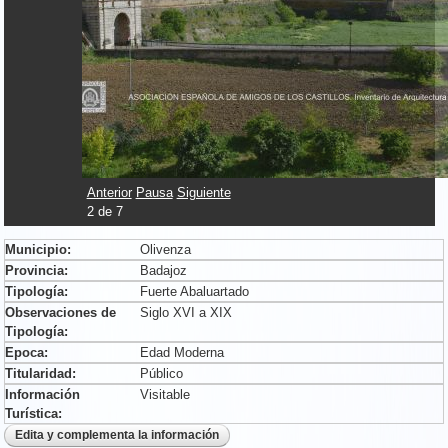
Anterior
Pausa
Siguiente
2
de
7
Municipio:
Olivenza
Provincia:
Badajoz
Tipología:
Fuerte Abaluartado
Observaciones de
Siglo XVI a XIX
Tipología:
Epoca:
Edad Moderna
Titularidad:
Público
Información
Visitable
Turística: