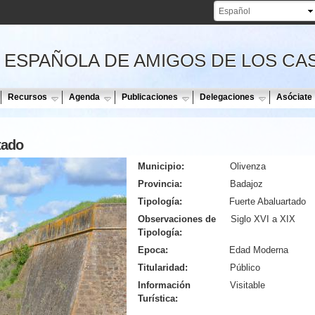
Pasar al
contenido
principal
 ESPAÑOLA DE AMIGOS DE LOS CA
Recursos
Agenda
Publicaciones
Delegaciones
Asóciate
tado
Municipio:
Olivenza
Provincia:
Badajoz
Tipología:
Fuerte Abaluartado
Observaciones de
Siglo XVI a XIX
Tipología:
Epoca:
Edad Moderna
Titularidad:
Público
Información
Visitable
Turística: