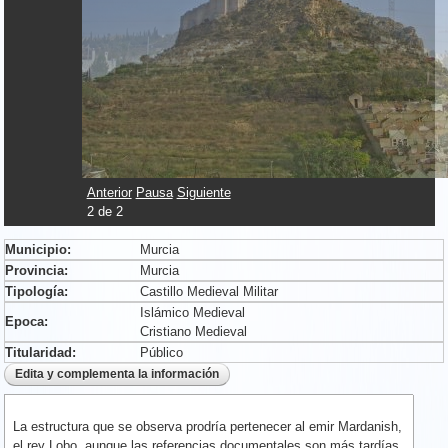
Anterior
Pausa
Siguiente
2
de
2
Municipio:
Murcia
Provincia:
Murcia
Tipología:
Castillo Medieval Militar
Islámico Medieval
Epoca:
Cristiano Medieval
Titularidad:
Público
La estructura que se observa prodría pertenecer al emir Mardanish,
el rey Lobo, aunque las referencias documentales son más tardías.