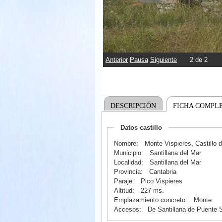
Anterior
Pausa
Siguiente
2
de
2
DESCRIPCIÓN
FICHA COMPL
Datos castillo
Nombre:
Monte Vispieres, Castillo 
Municipio:
Santillana del Mar
Localidad:
Santillana del Mar
Provincia:
Cantabria
Paraje:
Pico Vispieres
Altitud:
227 ms.
Emplazamiento concreto:
Monte
Accesos:
De Santillana de Puente S