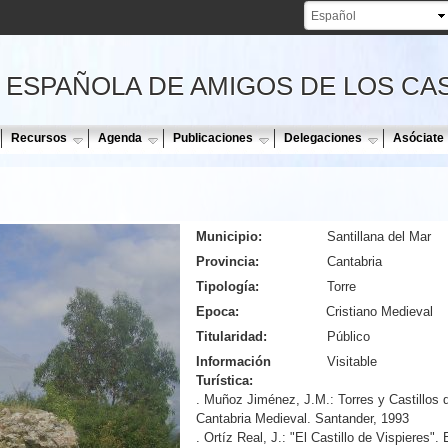
Pasar al
contenido
principal
 ESPAÑOLA DE AMIGOS DE LOS CA
Recursos
Agenda
Publicaciones
Delegaciones
Asóciate
Municipio:
Santillana del Mar
Provincia:
Cantabria
Tipología:
Torre
Epoca:
Cristiano Medieval
Titularidad:
Público
Información
Visitable
Turística:
. Muñoz Jiménez, J.M.: Torres y Castillos d
Cantabria Medieval. Santander, 1993
. Ortíz Real, J.: "El Castillo de Vispieres". 