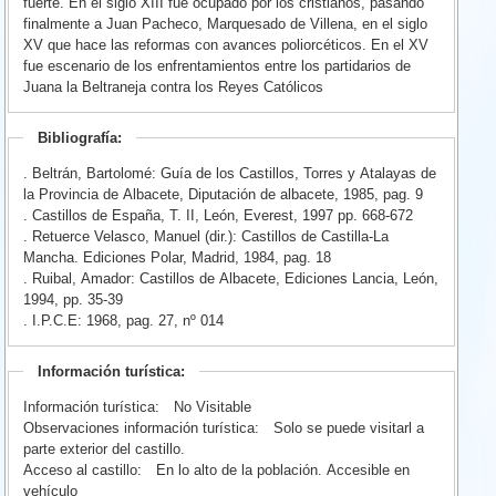
fuerte. En el siglo XIII fue ocupado por los cristianos, pasando
finalmente a Juan Pacheco, Marquesado de Villena, en el siglo
XV que hace las reformas con avances poliorcéticos. En el XV
fue escenario de los enfrentamientos entre los partidarios de
Juana la Beltraneja contra los Reyes Católicos
Bibliografía:
. Beltrán, Bartolomé: Guía de los Castillos, Torres y Atalayas de
la Provincia de Albacete, Diputación de albacete, 1985, pag. 9
. Castillos de España, T. II, León, Everest, 1997 pp. 668-672
. Retuerce Velasco, Manuel (dir.): Castillos de Castilla-La
Mancha. Ediciones Polar, Madrid, 1984, pag. 18
. Ruibal, Amador: Castillos de Albacete, Ediciones Lancia, León,
1994, pp. 35-39
. I.P.C.E: 1968, pag. 27, nº 014
Información turística:
Información turística:
No Visitable
Observaciones información turística:
Solo se puede visitarl a
parte exterior del castillo.
Acceso al castillo:
En lo alto de la población. Accesible en
vehículo