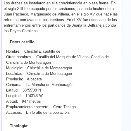
Los árabes se instalaron en ella convirtiendola en plaza fuerte. En
el siglo XIII fue ocupado por los cristianos, pasando finalmente a
Juan Pacheco, Marquesado de Villena, en el siglo XV que hace las
reformas con avances poliorcéticos. En el XV fue escenario de los
enfrentamientos entre los partidarios de Juana la Beltraneja contra
los Reyes Católicos
Datos castillo
Nombre:
Chinchilla, castillo de
Otros nombres:
Castillo del Marqués de Villena, Castillo de
Chinchilla de Montearagón
Municipio:
Chinchilla de Montearagón
Localidad:
Chinchilla de Montearagón
Provincia:
Albacete
Comarca:
La Mancha de Montearagón
Latitud:
38°55′08″N
Longitud:
1°43′43″W
Altitud:
947 metros
Emplazamiento concreto:
Cerro Testigo
Accesos:
En lo alto de la población.
Tipología: