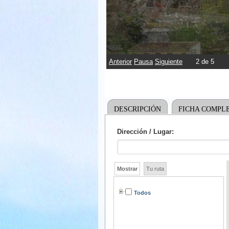
Anterior
Pausa
Siguiente
2
de
5
DESCRIPCIÓN
FICHA COMPL
Dirección / Lugar:
Mostrar
Tu ruta
Todos