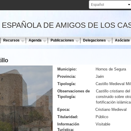
Pasar al
contenido
principal
 ESPAÑOLA DE AMIGOS DE LOS CA
Recursos
Agenda
Publicaciones
Delegaciones
Asóciate
llo
Municipio:
Hornos de Segura
Provincia:
Jaén
Tipología:
Castillo Medieval Mil
Observaciones de
Castillo cristiano del
Tipología:
construido sobre otr
fortificación islámica
Epoca:
Cristiano Medieval
Titularidad:
Público
Información
Visitable
Turística: