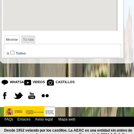
Mostrar
Tu ruta
Todos
WHATSAPP
VIDEOS
CASTILLOS
FAQs
Enlaces
Aviso legal
Mapa web
Desde 1952 velando por los castillos. La AEAC es una entidad sin animo de