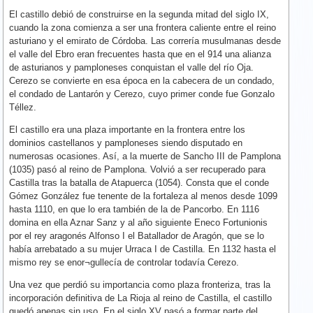
El castillo debió de construirse en la segunda mitad del siglo IX,
cuando la zona comienza a ser una frontera caliente entre el reino
asturiano y el emirato de Córdoba. Las correría musulmanas desde
el valle del Ebro eran frecuentes hasta que en el 914 una alianza
de asturianos y pamploneses conquistan el valle del río Oja.
Cerezo se convierte en esa época en la cabecera de un condado,
el condado de Lantarón y Cerezo, cuyo primer conde fue Gonzalo
Téllez.
El castillo era una plaza importante en la frontera entre los
dominios castellanos y pamploneses siendo disputado en
numerosas ocasiones. Así, a la muerte de Sancho III de Pamplona
(1035) pasó al reino de Pamplona. Volvió a ser recuperado para
Castilla tras la batalla de Atapuerca (1054). Consta que el conde
Gómez González fue tenente de la fortaleza al menos desde 1099
hasta 1110, en que lo era también de la de Pancorbo. En 1116
domina en ella Aznar Sanz y al año siguiente Eneco Fortunionis
por el rey aragonés Alfonso I el Batallador de Aragón, que se lo
había arrebatado a su mujer Urraca I de Castilla. En 1132 hasta el
mismo rey se enor¬gullecía de controlar todavía Cerezo.
Una vez que perdió su importancia como plaza fronteriza, tras la
incorporación definitiva de La Rioja al reino de Castilla, el castillo
quedó apenas sin uso. En el siglo XV pasó a formar parte del