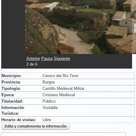
Anterior
Pausa
Siguiente
2
de
6
Municipio:
Cerezo del Rio Tiron
Provincia:
Burgos
Tipología:
Castillo Medieval Militar
Epoca:
Cristiano Medieval
Titularidad:
Público
Información
Visitable
Turística:
Horario de visitas:
Libre