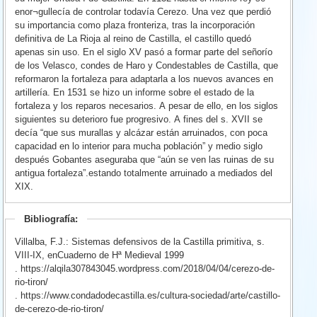
enor¬gullecía de controlar todavía Cerezo. Una vez que perdió
su importancia como plaza fronteriza, tras la incorporación
definitiva de La Rioja al reino de Castilla, el castillo quedó
apenas sin uso. En el siglo XV pasó a formar parte del señorío
de los Velasco, condes de Haro y Condestables de Castilla, que
reformaron la fortaleza para adaptarla a los nuevos avances en
artillería. En 1531 se hizo un informe sobre el estado de la
fortaleza y los reparos necesarios. A pesar de ello, en los siglos
siguientes su deterioro fue progresivo. A fines del s. XVII se
decía “que sus murallas y alcázar están arruinados, con poca
capacidad en lo interior para mucha población” y medio siglo
después Gobantes aseguraba que “aún se ven las ruinas de su
antigua fortaleza”.estando totalmente arruinado a mediados del
XIX.
Bibliografía:
Villalba, F.J.: Sistemas defensivos de la Castilla primitiva, s.
VIII-IX, enCuaderno de Hª Medieval 1999
. https://alqila307843045.wordpress.com/2018/04/04/cerezo-de-
rio-tiron/
. https://www.condadodecastilla.es/cultura-sociedad/arte/castillo-
de-cerezo-de-rio-tiron/