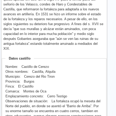
señorío de los Velasco, condes de Haro y Condestables de
Castilla, que reformaron la fortaleza para adaptarla a los nuevos
avances en artillería. En 1531 se hizo un informe sobre el estado
de la fortaleza y los reparos necesarios. A pesar de ello, en los
siglos siguientes su deterioro fue progresivo. A fines del s. XVII se
decía “que sus murallas y alcázar están arruinados, con poca
capacidad en lo interior para mucha población” y medio siglo
después Gobantes aseguraba que “aún se ven las ruinas de su
antigua fortaleza”.estando totalmente arruinado a mediados del
XIX.
Datos castillo
Nombre:
Castillo de Cerezo
Otros nombres:
Castilla, Alquila
Municipio:
Cerezo del Rio Tiron
Provincia:
Burgos
Finca:
El Castillo
Comarca:
Montes de Oca
Emplazamiento concreto:
Cerro Testigo
Observaciones de situación:
La fortaleza ocupó la meseta del
Norte del pueblo, en donde se asentó el “Barrio de Arriba”. Por
su enorme tamaño se encuentra en cuatro cerros, tambien en
otros adyacentes, aunque algunos parecen construcciones para