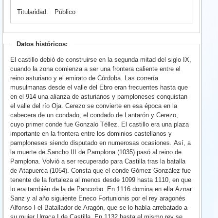
Titularidad:
Público
Datos históricos:
El castillo debió de construirse en la segunda mitad del siglo IX,
cuando la zona comienza a ser una frontera caliente entre el
reino asturiano y el emirato de Córdoba. Las correría
musulmanas desde el valle del Ebro eran frecuentes hasta que
en el 914 una alianza de asturianos y pamploneses conquistan
el valle del río Oja. Cerezo se convierte en esa época en la
cabecera de un condado, el condado de Lantarón y Cerezo,
cuyo primer conde fue Gonzalo Téllez. El castillo era una plaza
importante en la frontera entre los dominios castellanos y
pamploneses siendo disputado en numerosas ocasiones. Así, a
la muerte de Sancho III de Pamplona (1035) pasó al reino de
Pamplona. Volvió a ser recuperado para Castilla tras la batalla
de Atapuerca (1054). Consta que el conde Gómez González fue
tenente de la fortaleza al menos desde 1099 hasta 1110, en que
lo era también de la de Pancorbo. En 1116 domina en ella Aznar
Sanz y al año siguiente Eneco Fortunionis por el rey aragonés
Alfonso I el Batallador de Aragón, que se lo había arrebatado a
su mujer Urraca I de Castilla. En 1132 hasta el mismo rey se