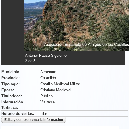
Anterior
Pausa
Siguiente
2
de
3
Municipio:
Almenara
Provincia:
Castellón
Tipología:
Castillo Medieval Militar
Epoca:
Cristiano Medieval
Titularidad:
Público
Información
Visitable
Turística:
Horario de visitas:
Libre