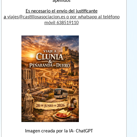
apellidos
Es necesario el envío del justificante
a
viajes@castillosasociacion.es o por whatsapp al teléfono
móvil 638519110
chatgpt_image_29_may_2026_19_47_56.png
Imagen creada por la IA- ChatGPT