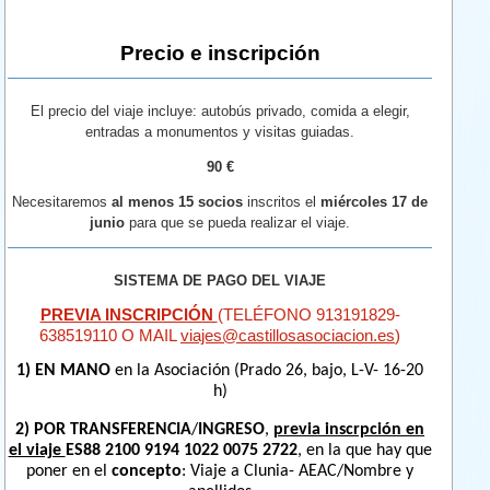
Precio e inscripción
El precio del viaje incluye: autobús privado, comida a elegir,
entradas a monumentos y visitas guiadas.
90 €
Necesitaremos
al menos 15 socios
inscritos el
miércoles 17 de
junio
para que se pueda realizar el viaje.
SISTEMA DE PAGO DEL VIAJE
PREVIA INSCRIPCIÓN
(TELÉFONO 913191829-
638519110 O MAIL
viajes@castillosasociacion.es
)
1)
EN MANO
en la Asociación (Prado 26, bajo, L-V- 16-20
h)
2) POR TRANSFERENCIA
/
INGRESO
,
previa inscrpción en
el viaje
ES88 2100 9194 1022 0075 2722
, en la que hay que
poner en el
concepto
: Viaje a Clunia- AEAC/Nombre y