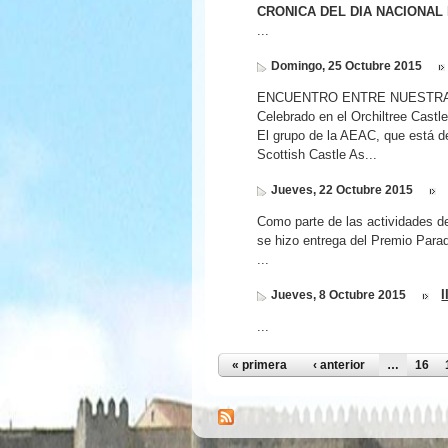
CRONICA DEL DIA NACIONAL 
...
Domingo, 25 Octubre 2015
ENCUENTRO ENTRE NUESTRA 
Celebrado en el Orchiltree Castl
El grupo de la AEAC, que está de 
Scottish Castle As...
Jueves, 22 Octubre 2015
Como parte de las actividades d
se hizo entrega del Premio Para
...
I
Jueves, 8 Octubre 2015
...
Páginas
« primera
‹ anterior
…
16