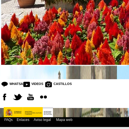
WHATSAPP
VIDEOS
CASTILLOS
FAQs
Enlaces
Aviso legal
Mapa web