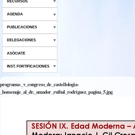
RECURSOS
AGENDA
PUBLICACIONES
DELEGACIONES
ASÓCIATE
INST. FORTIFICACIONES
programa-_v_congreso_de_castellologia-
_homenaje_al_dr._amador_ruibal_rodriguez_pagina_5.jpg