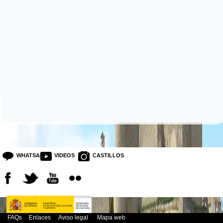
WHATSAPP
VIDEOS
CASTILLOS
FAQs
Enlaces
Aviso legal
Mapa web