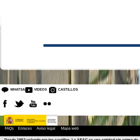
WHATSAPP
VIDEOS
CASTILLOS
FAQs
Enlaces
Aviso legal
Mapa web
Desde 1952 velando por los castillos. La AEAC es una entidad sin animo de