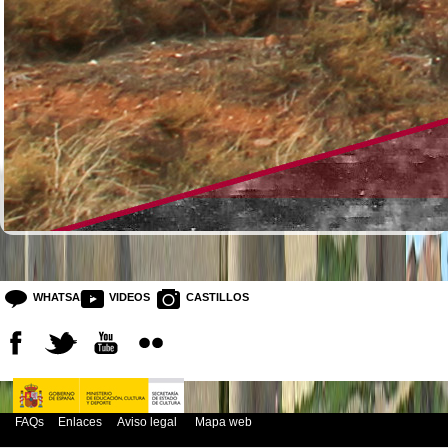
WHATSAPP
VIDEOS
CASTILLOS
FAQs
Enlaces
Aviso legal
Mapa web