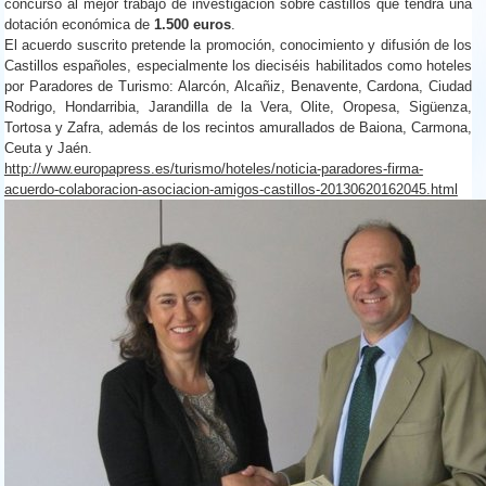
concurso al mejor trabajo de investigación sobre castillos que tendrá una
dotación económica de
1.500 euros
.
El acuerdo suscrito pretende la promoción, conocimiento y difusión de los
Castillos españoles, especialmente los dieciséis habilitados como hoteles
por Paradores de Turismo: Alarcón, Alcañiz, Benavente, Cardona, Ciudad
Rodrigo, Hondarribia, Jarandilla de la Vera, Olite, Oropesa, Sigüenza,
Tortosa y Zafra, además de los recintos amurallados de Baiona, Carmona,
Ceuta y Jaén.
http://www.europapress.es/turismo/hoteles/noticia-paradores-firma-
acuerdo-colaboracion-asociacion-amigos-castillos-20130620162045.html