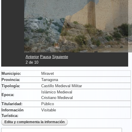
Anterior
Pausa
Siguiente
2
de
10
Municipio:
Miravet
Provincia:
Tarragona
Tipología:
Castillo Medieval Militar
Islámico Medieval
Epoca:
Cristiano Medieval
Titularidad:
Público
Información
Visitable
Turística: