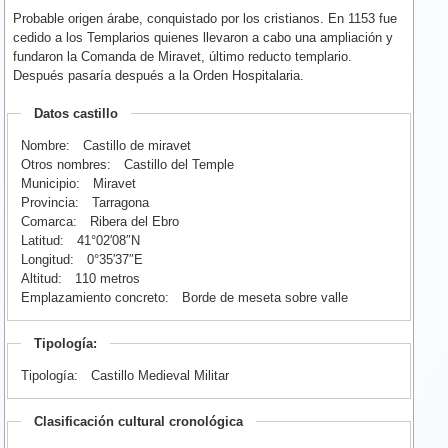
Probable origen árabe, conquistado por los cristianos. En 1153 fue
cedido a los Templarios quienes llevaron a cabo una ampliación y
fundaron la Comanda de Miravet, último reducto templario.
Después pasaría después a la Orden Hospitalaria.
Datos castillo
Nombre:
Castillo de miravet
Otros nombres:
Castillo del Temple
Municipio:
Miravet
Provincia:
Tarragona
Comarca:
Ribera del Ebro
Latitud:
41°02′08″N
Longitud:
0°35′37″E
Altitud:
110 metros
Emplazamiento concreto:
Borde de meseta sobre valle
Tipología:
Tipología:
Castillo Medieval Militar
Clasificación cultural cronológica