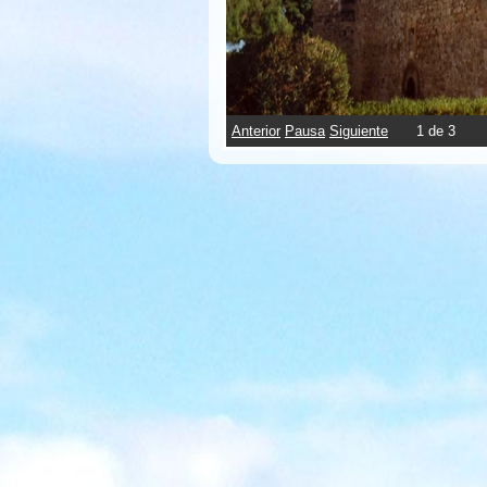
Anterior
Pausa
Siguiente
2
de
3