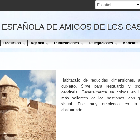
Pasar al
contenido
principal
 ESPAÑOLA DE AMIGOS DE LOS CA
Recursos
Agenda
Publicaciones
Delegaciones
Asóciate
Habitáculo de reducidas dimensiones, a
cubierto. Sirve para resguardo y pro
centinela. Generalmente se coloca en l
más salientes de los bastiones, con g
visual. Fue muy empleada en la for
abaluartada.