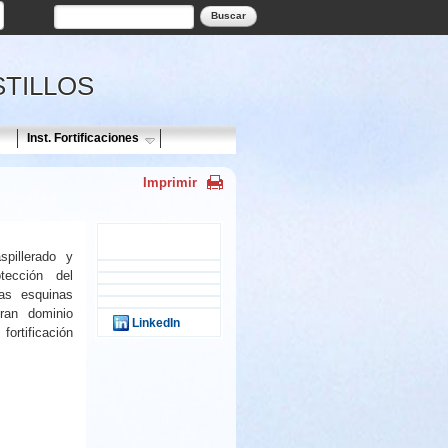
Formulario de búsqueda
Buscar
STILLOS
Inst. Fortificaciones
Imprimir
spillerado y
tección del
Tweet Widget
as esquinas
ran dominio
LinkedIn
tificación