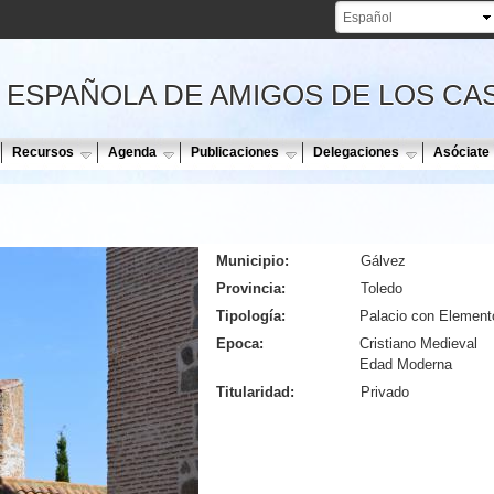
Pasar al
contenido
principal
 ESPAÑOLA DE AMIGOS DE LOS CA
Recursos
Agenda
Publicaciones
Delegaciones
Asóciate
Municipio:
Gálvez
Provincia:
Toledo
Tipología:
Palacio con Elemento
Epoca:
Cristiano Medieval
Edad Moderna
Titularidad:
Privado