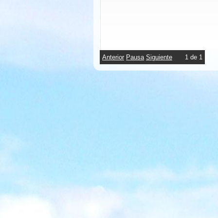
Anterior
Pausa
Siguiente
1
de
1