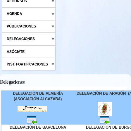
RECURSOS
AGENDA
PUBLICACIONES
DELEGACIONES
ASÓCIATE
INST. FORTIFICACIONES
Delegaciones
DELEGACIÓN DE ALMERÍA
DELEGACIÓN DE
ARAGÓN
(
(ASOCIACIÓN ALCAZABA)
arca.png
almeria.png
menu-145776.png
menu-145776.png
DELEGACIÓN DE BARCELONA
DELEGACIÓN DE BURG