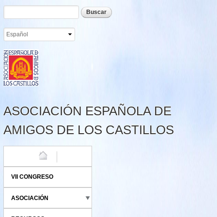
Formulario de búsqueda
Buscar
Pasar al
contenido
principal
ASOCIACIÓN ESPAÑOLA DE
AMIGOS DE LOS CASTILLOS
HOME
VII CONGRESO
ASOCIACIÓN