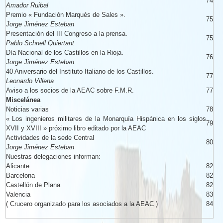
74
Amador Ruibal
Premio « Fundación Marqués de Sales ».
75
Jorge Jiménez Esteban
Presentación del III Congreso a la prensa.
75
Pablo Schnell Quiertant
Día Nacional de los Castillos en la Rioja.
76
Jorge Jiménez Esteban
40 Aniversario del Instituto Italiano de los Castillos.
77
Leonardo Villena
Aviso a los socios de la AEAC sobre F.M.R.
77
Miscelánea
Noticias varias
78
« Los ingenieros militares de la Monarquía Hispánica en los siglos
79
XVII y XVIII » próximo libro editado por la AEAC
Actividades de la sede Central
80
Jorge Jiménez Esteban
Nuestras delegaciones informan:
Alicante
82
Barcelona
82
Castellón de Plana
82
Valencia
83
( Crucero organizado para los asociados a la AEAC )
84