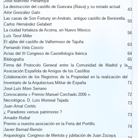
José Martínez Peñarroya
La destrucción del castillo de Guevara (Álava) y su estado actual
43
Aitor González Gato
Las casas de Son Fortuny en Andratx, antiguo castillo de Beniorella.
50
Carlos Hernández Gelabert
La ciudad fortaleza de Acoma, en Nuevo México.
56
Luís Terol Miller
El aljibe del castillo de Valfermoso de Tajuña
63
Fernando Vela Cossío
Actas del III Congreso de Castellología Ibérica
64
Bibliografía
65
Firma del Protocolo General entre la Comunidad de Madrid y la
70
Asociación Española de Amigos de los Castillos
Colaboración de los Registros de la Propiedad en la realización del
Inventario de la Arquitectura Militar de España
71
José Luís Moro Serrano
Convocatoria « Premio Manuel Corchado 2006 ».
72
Necrológica. D. Luís Monreal Tejada
73
Juan Amat Cortés
¿ Paradores versus patrimonio ?
73
Amador Ruibal
Premio a nuestra asociación en la Feria del Portillo.
74
Javier Bernad Remón
Arqueología: Congreso de Mertola y jubilación de Juan Zozaya.