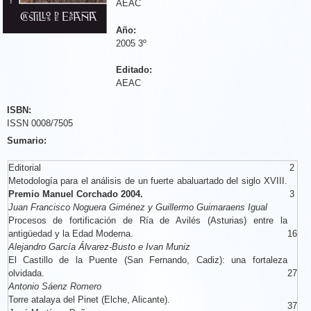
AEAC
Año:
2005 3º
Editado:
AEAC
ISBN:
ISSN 0008/7505
Sumario:
Editorial
2
Metodología para el análisis de un fuerte abaluartado del siglo XVIII.
Premio Manuel Corchado 2004.
3
Juan Francisco Noguera Giménez y Guillermo Guimaraens Igual
Procesos de fortificación de Ría de Avilés (Asturias) entre la
antigüedad y la Edad Moderna.
16
Alejandro García Álvarez-Busto e Ivan Muniz
El Castillo de la Puente (San Fernando, Cadiz): una fortaleza
olvidada.
27
Antonio Sáenz Romero
Torre atalaya del Pinet (Elche, Alicante).
37