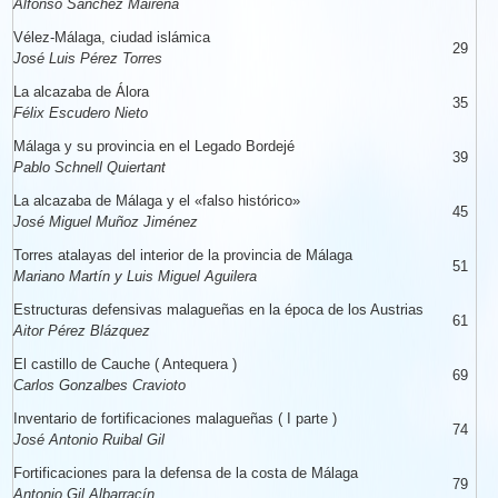
Alfonso Sánchez Mairena
Vélez-Málaga, ciudad islámica
29
José Luis Pérez Torres
La alcazaba de Álora
35
Félix Escudero Nieto
Málaga y su provincia en el Legado Bordejé
39
Pablo Schnell Quiertant
La alcazaba de Málaga y el
«
falso histórico
»
45
José Miguel Muñoz Jiménez
Torres atalayas del interior de la provincia de Málaga
51
Mariano Martín y Luis Miguel Aguilera
Estructuras defensivas malagueñas en la época de los Austrias
61
Aitor Pérez Blázquez
El castillo de Cauche ( Antequera )
69
Carlos Gonzalbes Cravioto
Inventario de fortificaciones malagueñas ( I parte )
74
José Antonio Ruibal Gil
Fortificaciones para la defensa de la costa de Málaga
79
Antonio Gil Albarracín