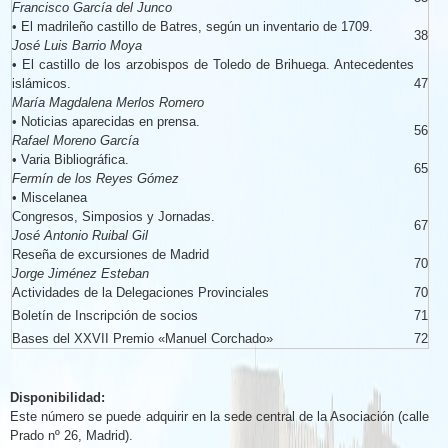
Francisco García del Junco
•
El madrileño castillo de Batres, según un inventario de 1709.
38
José Luis Barrio Moya
•
El castillo de los arzobispos de Toledo de Brihuega. Antecedentes
islámicos.
47
María Magdalena Merlos Romero
•
Noticias aparecidas en prensa.
56
Rafael Moreno García
•
Varia Bibliográfica.
65
Fermín de los Reyes Gómez
•
Miscelanea
Congresos, Simposios y Jornadas.
67
José Antonio Ruibal Gil
Reseña de excursiones de Madrid
70
Jorge Jiménez Esteban
Actividades de la Delegaciones Provinciales
70
Boletín de Inscripción de socios
71
Bases del XXVII Premio
«
Manuel Corchado
»
72
Disponibilidad:
Este número se puede adquirir en la sede central de la Asociación (calle
Prado nº 26, Madrid).