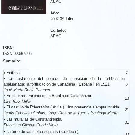
AEAC
Año:
2002 3º Julio
Editado:
AEAC
ISBN:
ISSN 0008/7505
Sumario:
•
Editorial
2
•
Un testimonio del período de transición de la fortificación
abaluartada: la fortificación de Cartagena ( España ) en 1521.
3
José María Rubio Paredes
•
En el primer milenio de la Batalla de Calatañazor.
13
Luis Terol Miller
•
El castillo de Priedrahíta ( Ávila ). Una presencia siempre intuida.
21
Jesús Caballero Arribas, Jorge Díaz de la Torre y Santiago Martín
•
Las murallas de Constantinopla.
31
Francisco Glicerio Conde Mora
•
La torre de las siete esquinas ( Córdoba ).
33